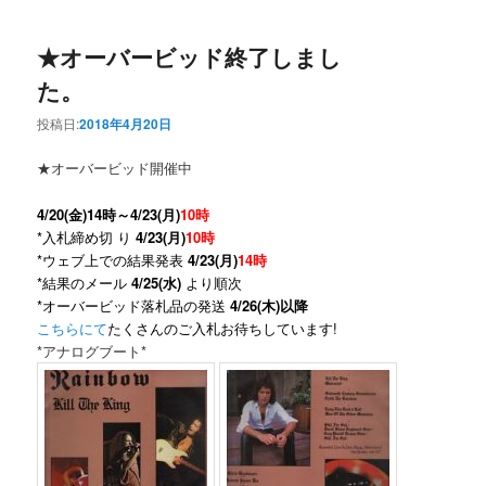
★オーバービッド終了しまし
た。
投稿日:
2018年4月20日
★オーバービッド開催中
4/20(金)14時～4/23(月)
10時
*入札締め切 り
4/23(月)
10時
*ウェブ上での結果発表
4/23(月)
14時
*結果のメール
4/25(水)
より順次
*オーバービッド落札品の発送
4/26(木)以降
こちらにて
たくさんのご入札お待ちしています!
*アナログブート*