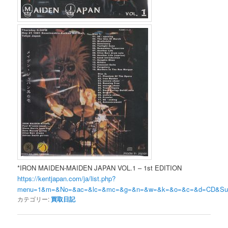
*IRON MAIDEN-MAIDEN JAPAN VOL.1 – 1st EDITION
https://kentjapan.com/ja/list.php?
menu=1&m=&No=&ac=&lc=&mc=&g=&n=&w=&k=&o=&c=&d=CD&
カテゴリー:
買取日記