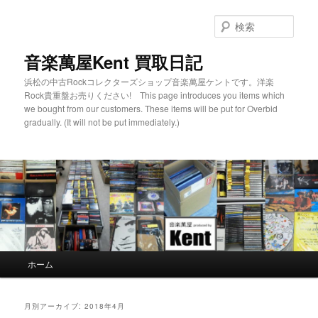
検
索
音楽萬屋Kent 買取日記
浜松の中古Rockコレクターズショップ音楽萬屋ケントです。洋楽
Rock貴重盤お売りください! This page introduces you items which
we bought from our customers. These items will be put for Overbid
gradually. (It will not be put immediately.)
メインメニュー
ホーム
メインコンテンツへ移動
サブコンテンツへ移動
月別アーカイブ:
2018年4月