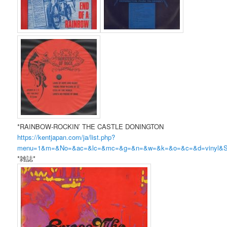
*RAINBOW-ROCKIN’ THE CASTLE DONINGTON
https://kentjapan.com/ja/list.php?
menu=1&m=&No=&ac=&lc=&mc=&g=&n=&w=&k=&o=&c=&d=vinyl
*雑誌*