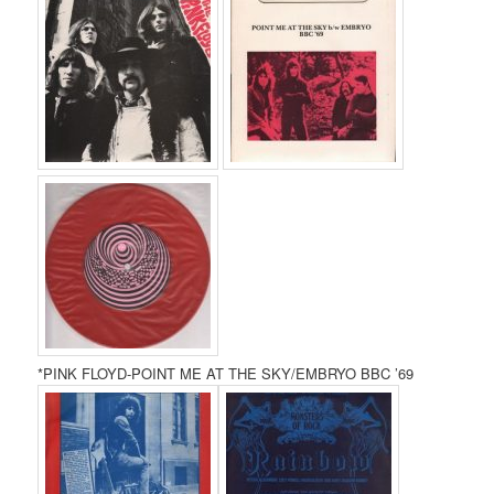
*PINK FLOYD-POINT ME AT THE SKY/EMBRYO BBC ’69