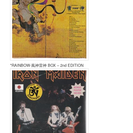
*RAINBOW-風神雷神 BOX – 2nd EDITION