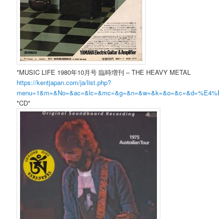
*MUSIC LIFE 1980年10月号 臨時増刊 – THE HEAVY METAL
https://kentjapan.com/ja/list.php?
menu=1&m=&No=&ac=&lc=&mc=&g=&n=&w=&k=&o=&c=&d=%E
*CD*