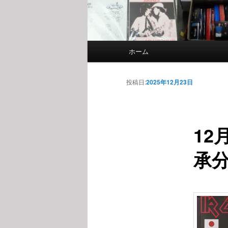
メインメニュー
ホーム
メインコンテンツへ移動
サブコンテンツへ移動
投稿日:
2025年12月23日
12
承