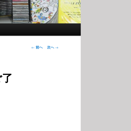
投稿ナビゲー
←
前へ
次へ
→
ション
ご了