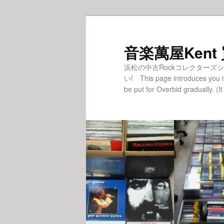
音楽萬屋Kent
浜松の中古Rockコレクターズ
い! This page introduces you i
be put for Overbid gradually. (It