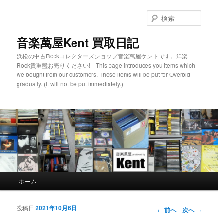
検
索
音楽萬屋Kent 買取日記
浜松の中古Rockコレクターズショップ音楽萬屋ケントです。洋楽
Rock貴重盤お売りください! This page introduces you items which
we bought from our customers. These items will be put for Overbid
gradually. (It will not be put immediately.)
メインメニュー
ホーム
メインコンテンツへ移動
サブコンテンツへ移動
投稿日:
2021年10月6日
投稿ナビゲーシ
←
前へ
次へ
→