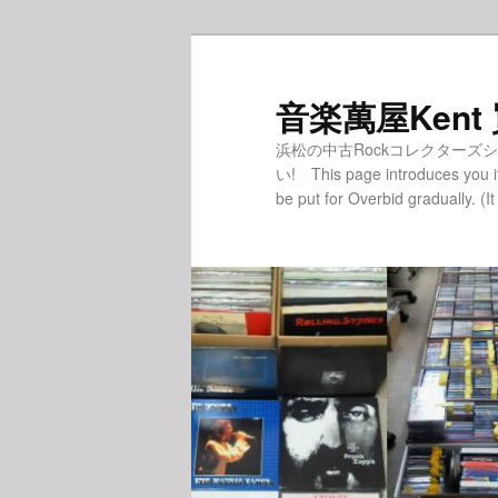
音楽萬屋Kent
浜松の中古Rockコレクターズ
い! This page introduces you i
be put for Overbid gradually. (It