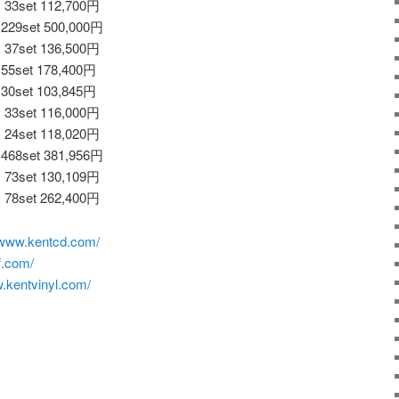
set 112,700円
9set 500,000円
set 136,500円
set 178,400円
set 103,845円
set 116,000円
set 118,020円
8set 381,956円
set 130,109円
set 262,400円
//www.kentcd.com/
ff.com/
w.kentvinyl.com/