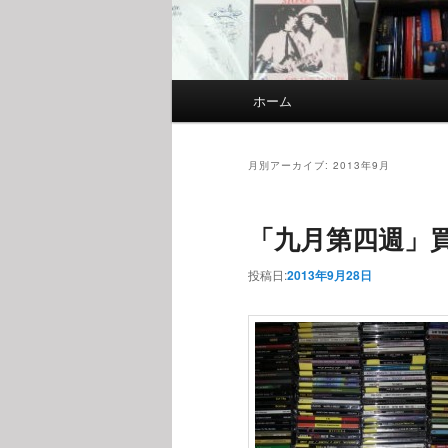
メインメニュー
ホーム
メインコンテンツへ移動
サブコンテンツへ移動
月別アーカイブ:
2013年9月
「九月第四週」
投稿日:
2013年9月28日