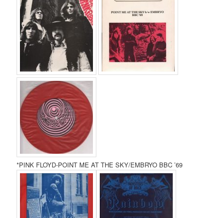
*PINK FLOYD-POINT ME AT THE SKY/EMBRYO BBC ’69