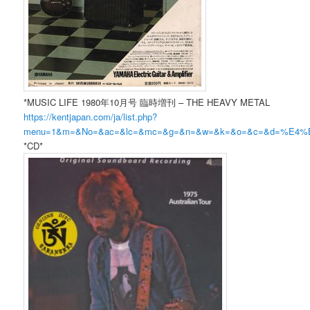
*MUSIC LIFE 1980年10月号 臨時増刊 – THE HEAVY METAL
https://kentjapan.com/ja/list.php?
menu=1&m=&No=&ac=&lc=&mc=&g=&n=&w=&k=&o=&c=&d=%E
*CD*