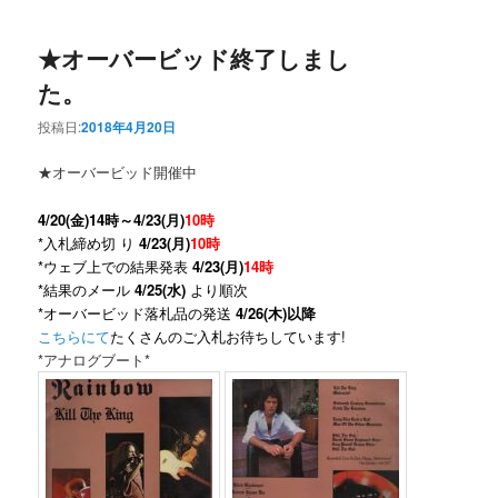
★オーバービッド終了しまし
た。
投稿日:
2018年4月20日
★オーバービッド開催中
4/20(金)14時～4/23(月)
10時
*入札締め切 り
4/23(月)
10時
*ウェブ上での結果発表
4/23(月)
14時
*結果のメール
4/25(水)
より順次
*オーバービッド落札品の発送
4/26(木)以降
こちらにて
たくさんのご入札お待ちしています!
*アナログブート*