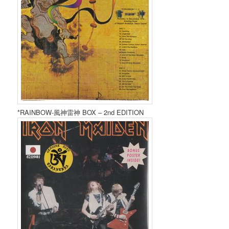
*RAINBOW-風神雷神 BOX – 2nd EDITION