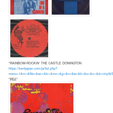
*RAINBOW-ROCKIN’ THE CASTLE DONINGTON
https://kentjapan.com/ja/list.php?
menu=1&m=&No=&ac=&lc=&mc=&g=&n=&w=&k=&o=&c=&d=vinyl
*雑誌*