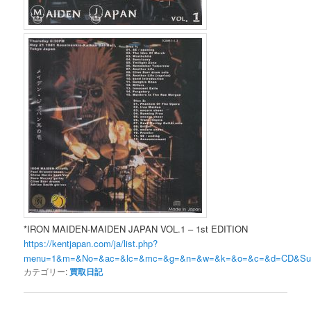
*IRON MAIDEN-MAIDEN JAPAN VOL.1 – 1st EDITION
https://kentjapan.com/ja/list.php?
menu=1&m=&No=&ac=&lc=&mc=&g=&n=&w=&k=&o=&c=&d=CD&
カテゴリー:
買取日記