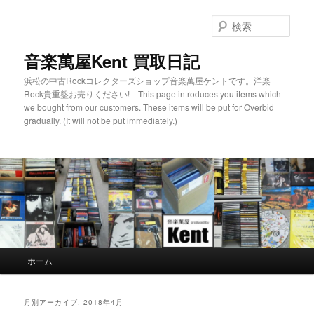
検
索
音楽萬屋Kent 買取日記
浜松の中古Rockコレクターズショップ音楽萬屋ケントです。洋楽
Rock貴重盤お売りください! This page introduces you items which
we bought from our customers. These items will be put for Overbid
gradually. (It will not be put immediately.)
メインメニュー
ホーム
メインコンテンツへ移動
サブコンテンツへ移動
月別アーカイブ:
2018年4月