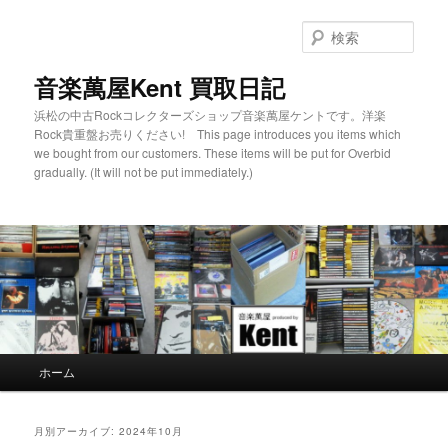
検
索
音楽萬屋Kent 買取日記
浜松の中古Rockコレクターズショップ音楽萬屋ケントです。洋楽
Rock貴重盤お売りください! This page introduces you items which
we bought from our customers. These items will be put for Overbid
gradually. (It will not be put immediately.)
メインメニュー
ホーム
メインコンテンツへ移動
サブコンテンツへ移動
月別アーカイブ:
2024年10月