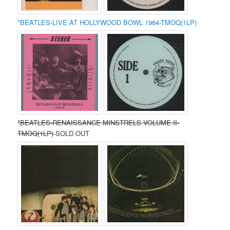
*BEATLES-LIVE AT HOLLYWOOD BOWL 1964-TMOQ(1LP)
*BEATLES-RENAISSANCE MINSTRELS VOLUME II-
TMOQ(1LP)
-SOLD OUT