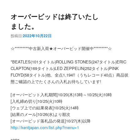
オーバービッドは終了いたし
ました。
投稿日:
2022年10月22日
☆*********中古新入荷★オーバービッド開催中*********☆
*BEATLES(101タイトル)ROLLING STONES(247タイトル)ERIC
CLAPTON(169タイトル)LED ZEPPELIN(252タイトル)PINK
FLOYD(58タイトル)他、全点1,194!!（うちレコード40点）商品状
態ご確認の上でたくさんの入札お待ちしています!
[オーバービット入札期間]10/20(木)13時～10/25(火)10時
[入札締め切り]10/25(火)10時
[ウェブ上での結果発表]10/25(火)14時
[結果のメール]10/26(水)より順次
[オーバービッド落札品の発送]10/27(木)以降
http://kentjapan.com/list.php?menu=1