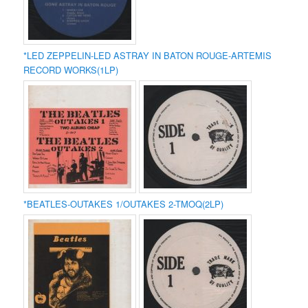
*LED ZEPPELIN-LED ASTRAY IN BATON ROUGE-ARTEMIS
RECORD WORKS(1LP)
*BEATLES-OUTAKES 1/OUTAKES 2-TMOQ(2LP)