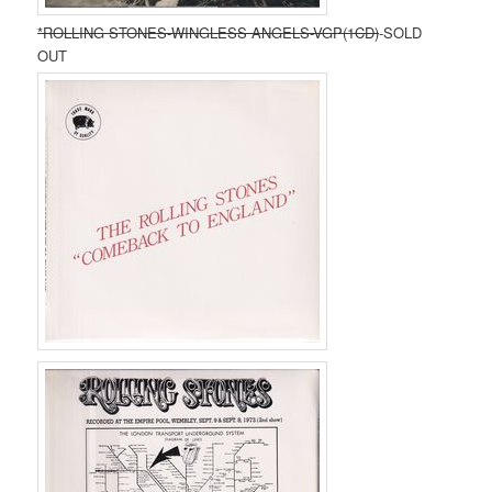
*ROLLING STONES-WINGLESS ANGELS-VGP(1CD)
-SOLD
OUT