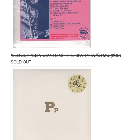
*LED ZEPPELIN-GIANTS OF THE SKY-TARA系(TMQ)(2CD)
-
SOLD OUT