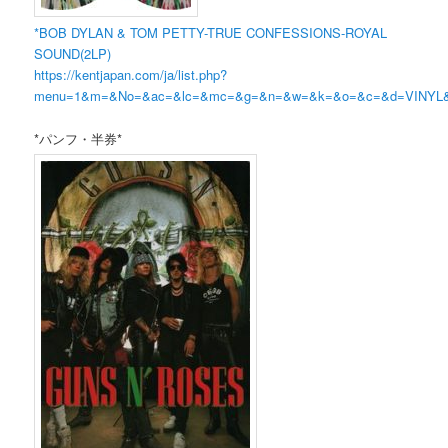
*BOB DYLAN & TOM PETTY-TRUE CONFESSIONS-ROYAL
SOUND(2LP)
https://kentjapan.com/ja/list.php?
menu=1&m=&No=&ac=&lc=&mc=&g=&n=&w=&k=&o=&c=&d=VINY
*パンフ・半券*