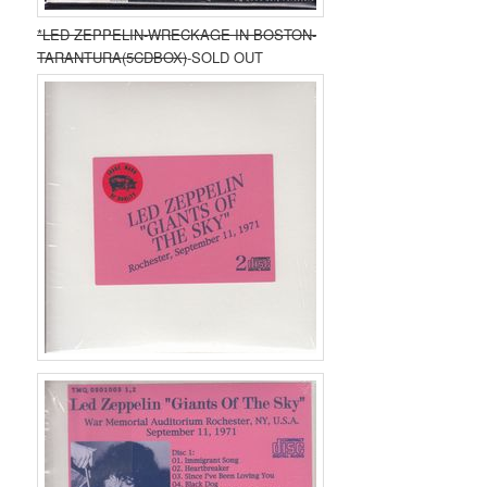
*LED ZEPPELIN-WRECKAGE IN BOSTON-
TARANTURA(5CDBOX)
-SOLD OUT