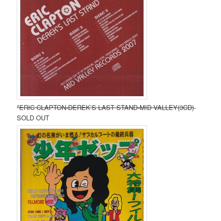
*ERIC CLAPTON-DEREK’S LAST STAND-MID VALLEY(3CD)
-
SOLD OUT