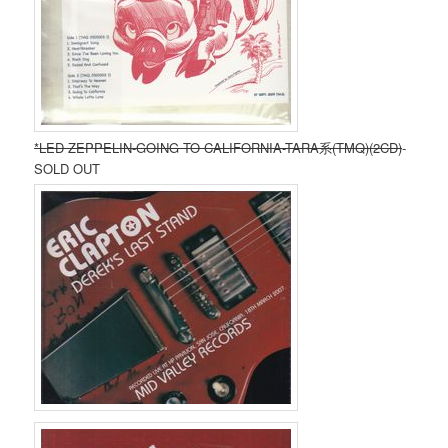
*LED ZEPPELIN-GOING TO CALIFORNIA-TARA系(TMQ)(2CD)
-
SOLD OUT