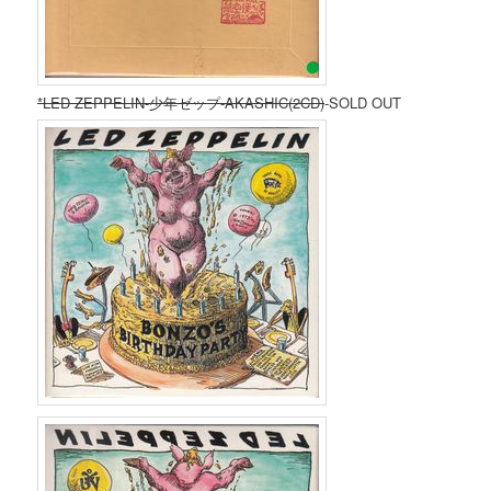
*LED ZEPPELIN-少年ゼップ-AKASHIC(2CD)
-SOLD OUT