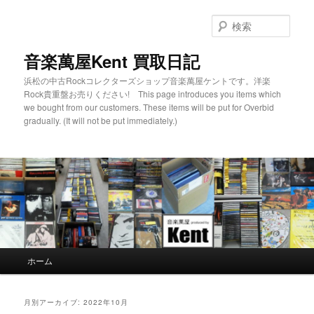
検
索
音楽萬屋Kent 買取日記
浜松の中古Rockコレクターズショップ音楽萬屋ケントです。洋楽
Rock貴重盤お売りください! This page introduces you items which
we bought from our customers. These items will be put for Overbid
gradually. (It will not be put immediately.)
メインメニュー
ホーム
メインコンテンツへ移動
サブコンテンツへ移動
月別アーカイブ:
2022年10月