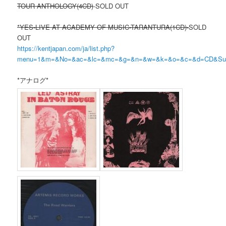
TOUR ANTHOLOGY(4CD)
-SOLD OUT
*YES-LIVE AT ACADEMY OF MUSIC-TARANTURA(1CD)-
SOLD
OUT
https://kentjapan.com/ja/list.php?
menu=1&m=&No=&ac=&lc=&mc=&g=&n=&w=&k=&o=&c=&d=CD&
*アナログ*